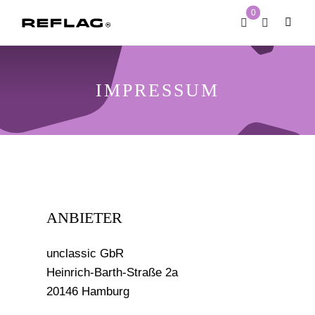
Zum
0
Inhalt
Toggle
Naviga
springen
IMPRESSUM
ANBIETER
unclassic GbR
Heinrich-Barth-Straße 2a
20146 Hamburg